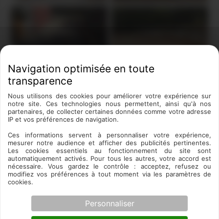
Pose de poutres
Pose de poutres
Pose de poutres
Pose de poutres
Nous utilisons des cookies pour améliorer votre expérience sur
notre site. Ces technologies nous permettent, ainsi qu'à nos
partenaires, de collecter certaines données comme votre adresse
🌿
Jardin Sauvage recrute !
🌿
IP et vos préférences de navigation.
Jardiniers & paysagistes en CDD/CDI près de
Ces informations servent à personnaliser votre expérience,
Toulouse.
mesurer notre audience et afficher des publicités pertinentes.
Les cookies essentiels au fonctionnement du site sont
👉 Postulez dès aujourd’hui et rejoignez une équipe
PRÉCÉDENT
SUIVANT
automatiquement activés. Pour tous les autres, votre accord est
passionnée !
nécessaire. Vous gardez le contrôle : acceptez, refusez ou
modifiez vos préférences à tout moment via les paramètres de
cookies.
📩 Postuler
Personnaliser