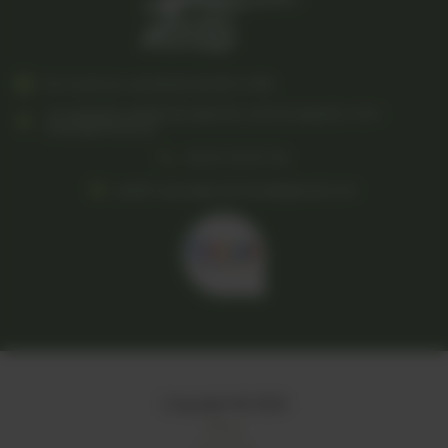
Du lundi au vendredi de 8h à 18h
10 AVENUE MARYSE BASTIE 31570 SAINTE-FOY-
D'AIGREFEUILLE
05 61 53 97 45
jardin.sauvage.services@gmail.com
Copyright © 2026
Blog