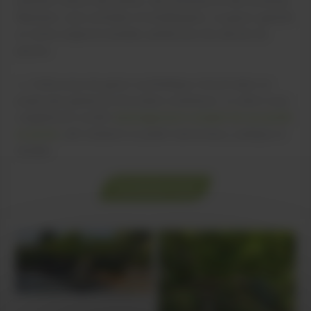
précision autour des arbres, des terrasses et des bordures.
Résistant, sans entretien et antidérapant, ce gazon garantit
un rendu soigné et durable, parfait pour les abords de
piscine.
👉
Cette pose de gazon synthétique s’inscrit dans un
projet plus global de rénovation extérieure. Le client nous
a également confié l’
aménagement complet de son jardin
en pente
, afin d’obtenir un jardin harmonieux, pratique et
durable.
Contactez-nous