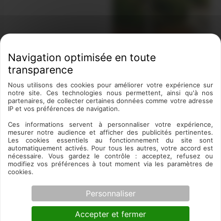
Nous utilisons des cookies pour améliorer votre expérience sur
notre site. Ces technologies nous permettent, ainsi qu'à nos
partenaires, de collecter certaines données comme votre adresse
🌿
Jardin Sauvage recrute !
🌿
IP et vos préférences de navigation.
Jardiniers & paysagistes en CDD/CDI près de
Ces informations servent à personnaliser votre expérience,
Toulouse.
mesurer notre audience et afficher des publicités pertinentes.
Les cookies essentiels au fonctionnement du site sont
👉 Postulez dès aujourd’hui et rejoignez une équipe
automatiquement activés. Pour tous les autres, votre accord est
passionnée !
nécessaire. Vous gardez le contrôle : acceptez, refusez ou
modifiez vos préférences à tout moment via les paramètres de
cookies.
📩 Postuler
Personnaliser
Accepter et fermer